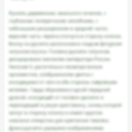
Рукоять деревянная, овального сечения, с
глубокими поперечными желобками, с
небольшим расширением в средней части;
верхняя часть черена отогнута в сторону клинка.
Внизу на рукояти расположена гладкая фигурная
латунная втулка. Головка рукояти латунная,
декорировано вензелем императора России
Николая II, растительно-геометрическим
орнаментом, изображением цветка с
исходящими от него в обе стороны лавровыми
ветвями. Гарда образована одной передней
дужкой, исходящей от головки рукояти и
переходящей в узкую крестовину, конец которой
загнут в сторону клинка и имеет круглое
сквозное отверстие для крепления темляка.
Дужка рукояти украшена изображениями