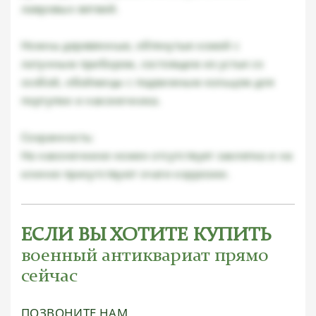
лавровых ветвей.
Ножны деревянные, обтянутые кожей с
латунным прибором, состоящим из устья со
скобой, обоймицы с подвижным кольцом для
портупеи и наконечника.
Сохранность:
На наконечнике ножен отсутствует заклепка и на
клинке присутствуют очаги коррозии.
ЕСЛИ ВЫ ХОТИТЕ КУПИТЬ
военный антиквариат прямо
сейчас
ПОЗВОНИТЕ НАМ