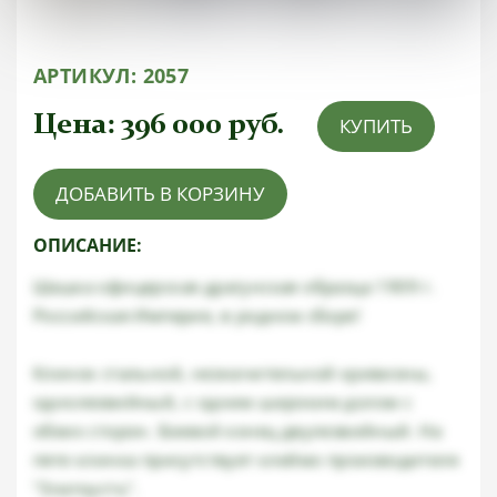
АРТИКУЛ:
2057
Цена:
396 000
руб.
КУПИТЬ
ДОБАВИТЬ В КОРЗИНУ
ОПИСАНИЕ:
Шашка офицерская драгунская образца 1909 г.
Российская Империя, в родном сборе!
Клинок стальной, незначительной кривизны,
однолезвийный, с одним широким долом с
обеих сторон. Боевой конец двулезвийный. На
пяте клинка присутствует клеймо производителя
"Златоустъ".