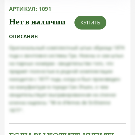
АРТИКУЛ:
1091
Нет в наличии
КУПИТЬ
ОПИСАНИЕ:
Оригинальный комплектный штык образца 1874
года к винтовке системы Гра. Ножны и сам штык
на парных номерах- свидетельство того, что
предмет полностью в родной комплектации
находится с 1877 года, когда и был произведен
на мануфактуре в городе Сан-Этьен, о чем
свидетельствует выгравированная на спинке
клинка надпись: "M-re d'Armes de St-Etienne
1877".