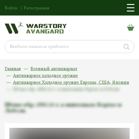
Войти
Регистрация
Главная
Военный антиквариат
Антикварное холодное оружие
Антикварное Холодное оружие Европы, США, Японии
Штык обр. 1886/16 г. к винтовкам Бертье и Лебеля.
Штык обр. 1886/16 г. к винтовкам Бертье и
Лебеля.