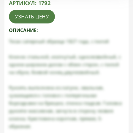
АРТИКУЛ:
1792
УЗНАТЬ ЦЕНУ
ОПИСАНИЕ:
Тесак саперный образца 1827 года, с пилой
Клинок стальной, изогнутый, однолезвийный, с
одним широким долом с обеих сторон, с пилой
на обухе, боевой конец двулезвийный.
Рукоять выполнена из латуни, овальная,
сужающаяся к головке с поперечными
бороздками на брюшке, спинка гладкая. Головка
рукояти массивная, загнута в сторону лезвия
клинка. Крестовина короткая, прямая, S-
образная.