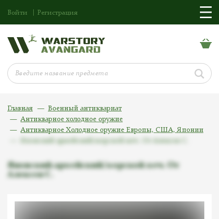
Войти
Регистрация
Главная
Военный антиквариат
Антикварное холодное оружие
Антикварное Холодное оружие Европы, США, Японии
Японский армейский/морской меч. От Алексея С.
Японский армейский/морской меч. От
Алексея С.