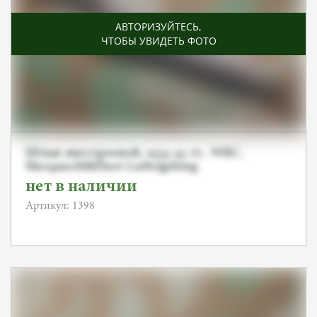
АВТОРИЗУЙТЕСЬ
,
ЧТОБЫ УВИДЕТЬ ФОТО
Штык внестроевой, 1933-45 гг., WKC,
Marquardt&Ebert Ludwigsburg
нет в наличии
Артикул: 1398