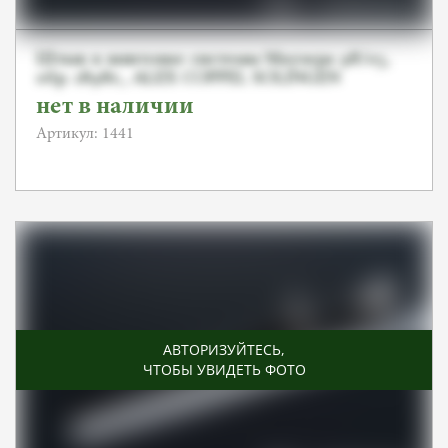
Штык к винтовке системы Маузера 98/05,
обр. 1898г,, ALEX COPPEL SOLINGEN
нет в наличии
Артикул: 1441
АВТОРИЗУЙТЕСЬ
,
ЧТОБЫ УВИДЕТЬ ФОТО